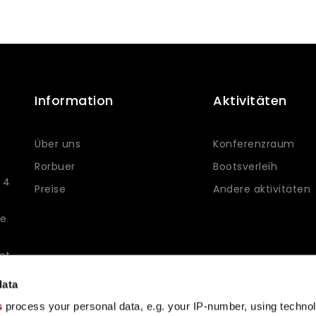
Information
Aktivitäten
Über uns
Konferenzraum
Rorbuer
Bootsverleih
 4
Preise
Andere aktivitäten
ie
et
data
s
process your personal data, e.g. your IP-number, using techno