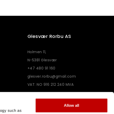
Glesvær Rorbu AS
Holmen 11,
N-5381 Glesvær
+47 480 91 160
glesver.rorbu@gmail.com
VAT: NO 916 212 240 MVA
Allow all
logy such as